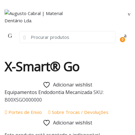
Skip
Skip
to
to
navigation
content
Search
0
for:
X-Smart® Go
Adicionar wishlist
Equipamentos Endodontia Mecanizada
SKU:
B00XSGO000000
Portes de Envio
Sobre Trocas / Devoluções
Adicionar wishlist
Este produto está esgotado e indisponível.