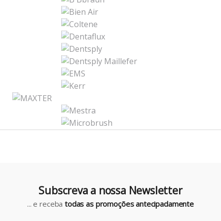
r
a
n
d
s
C
a
r
o
u
Subscreva a nossa Newsletter
s
... e receba
todas as promoções antecipadamente
e