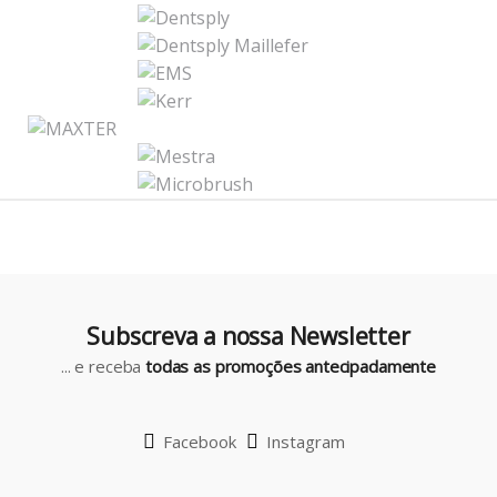
n
d
s
C
a
r
o
u
Subscreva a nossa Newsletter
s
... e receba
todas as promoções antecipadamente
e
l
Facebook
Instagram