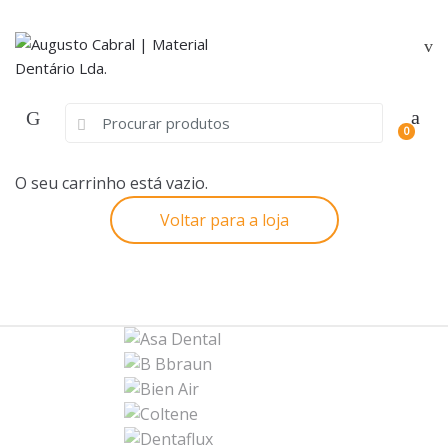
Skip
Skip
to
to
navigation
content
Search
0
for:
O seu carrinho está vazio.
Voltar para a loja
B
r
a