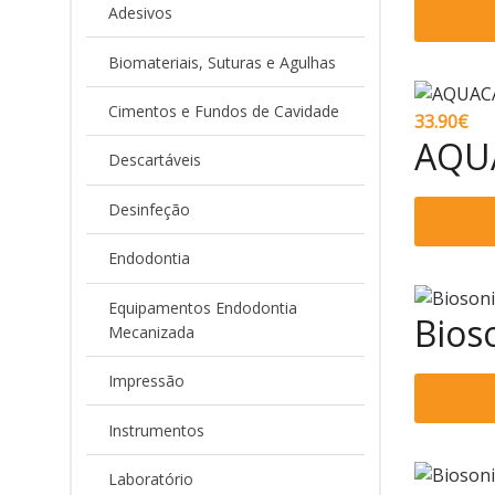
Adesivos
Ler ma
Biomateriais, Suturas e Agulhas
Cimentos e Fundos de Cavidade
33.90
€
AQU
Descartáveis
Desinfeção
Adicio
Endodontia
Equipamentos Endodontia
Bios
Mecanizada
Impressão
Ler ma
Instrumentos
Laboratório