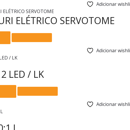
Adicionar wishli
chosen
on
URI ELÉTRICO SERVOTOME
the
product
page
is
Comparar
Adicionar wishli
 2 LED / LK
This
pções
Comparar
product
has
Adicionar wishli
multiple
variants.
The
0:1 L