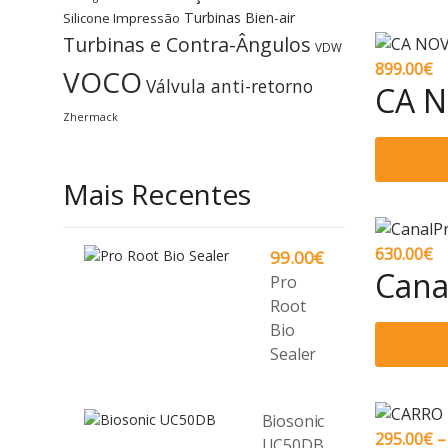
Turbinas Bien-air
Silicone Impressão
Turbinas e Contra-Ângulos
VDW
899.00
€
VOCO
Válvula anti-retorno
CA N
Zhermack
Ver o
Mais Recentes
630.00
€
99.00
€
Cana
Pro
Root
Bio
Adicio
Sealer
Biosonic
295.00
€
–
UC50DB