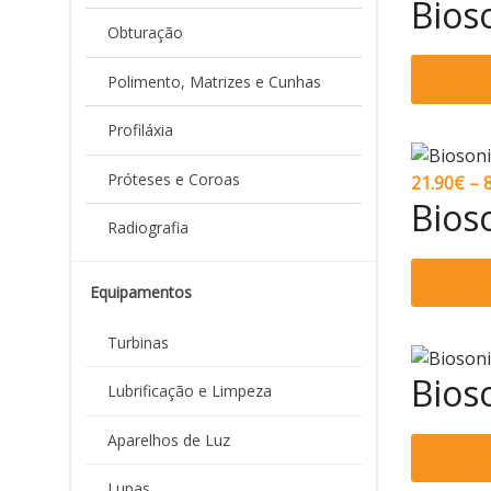
Bios
Obturação
Ler ma
Polimento, Matrizes e Cunhas
Profiláxia
Próteses e Coroas
21.90
€
–
Bios
Radiografia
Ver o
Equipamentos
Turbinas
Bios
Lubrificação e Limpeza
Aparelhos de Luz
Ler ma
Lupas