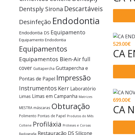
Descartáveis
Dentsply Sirona
Adicio
Endodontia
Desinfeção
Equipamento
Endodontia DS
Equipamento Endodontia
529.00
€
Equipamentos
CA E
Equipamentos Bien-Air
full
cover
Guttapercha e
Guttapercha
Adicio
Impressão
Pontas de Papel
Instrumentos
Kerr
Laboratório
Limas em Campanha
Limas
Matrizes
699.00
€
Obturação
CA N
MESTRA
máscaras
Polimento
Pontas de Papel
Produtos do Mês
Profiláxia
Coltene
Próteses e Coroas
Ver o
Restauração DS
Silicone
Radiografia