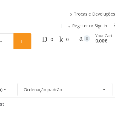
Trocas e Devoluções
.
Register or Sign in
...
Your Cart
0
0
0
0.00€
st