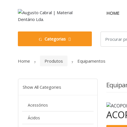
Skip
Skip
to
to
HOME
navigation
content
Search
Categorias
for:
Home
Produtos
Equipamentos
Equipa
Show All Categories
Acessórios
ACO
Ácidos