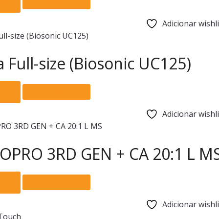
nar
Comparar
be
chosen
Adicionar wishli
on
the
product
 Full-size (Biosonic UC125)
page
nar
Comparar
Adicionar wishli
OPRO 3RD GEN + CA 20:1 L M
nar
Comparar
Adicionar wishli