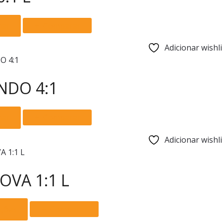
options
may
nar
Comparar
be
chosen
Adicionar wishli
on
the
product
NDO 4:1
page
nar
Comparar
Adicionar wishli
OVA 1:1 L
This
pções
Comparar
product