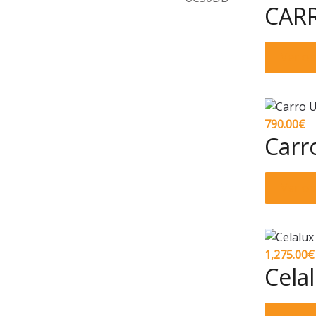
CAR
Ver o
790.00
€
Carr
Ver o
1,275.00
€
Cela