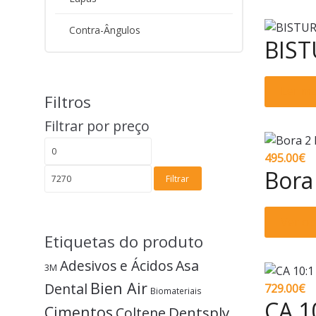
Contra-Ângulos
BIST
Ler ma
Filtros
Filtrar por preço
Preço
Preço
495.00
€
mínimo
máximo
Bora
Filtrar
Ver o
Etiquetas do produto
Adesivos e Ácidos
Asa
3M
Bien Air
Dental
729.00
€
Biomateriais
CA 1
Cimentos
Dentsply
Coltene