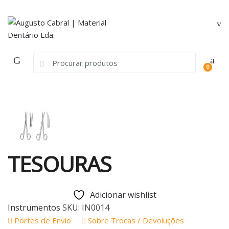
Skip
Skip
to
to
navigation
content
Search
0
for:
TESOURAS
Adicionar wishlist
Instrumentos
SKU:
IN0014
Portes de Envio
Sobre Trocas / Devoluções