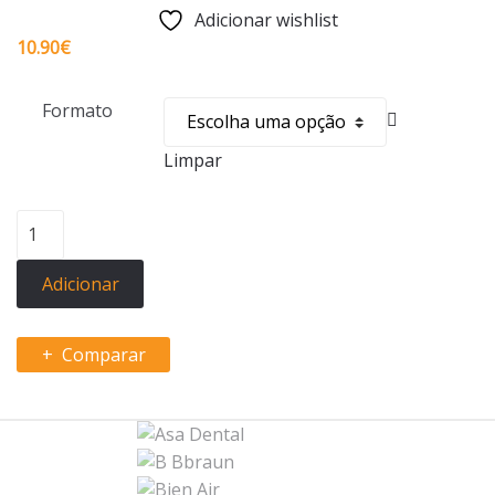
Adicionar wishlist
10.90
€
Formato
Limpar
Quantidade
de
TESOURAS
Adicionar
Comparar
B
r