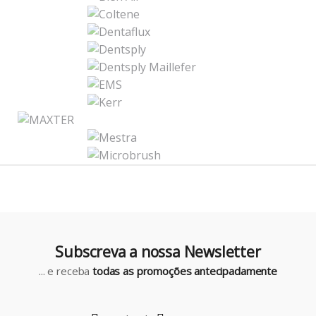
a
n
d
s
C
a
r
o
u
Subscreva a nossa Newsletter
s
... e receba
todas as promoções antecipadamente
e
l