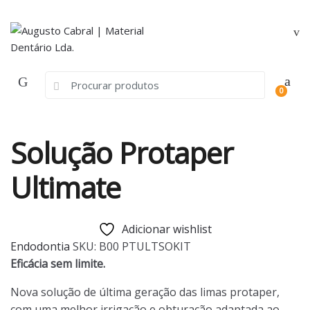
Skip
Skip
to
to
navigation
content
Search
0
for:
Solução Protaper
Ultimate
Adicionar wishlist
Endodontia
SKU:
B00 PTULTSOKIT
Eficácia sem limite.
Nova solução de última geração das limas protaper,
com uma melhor irrigação e obturação adaptada ao