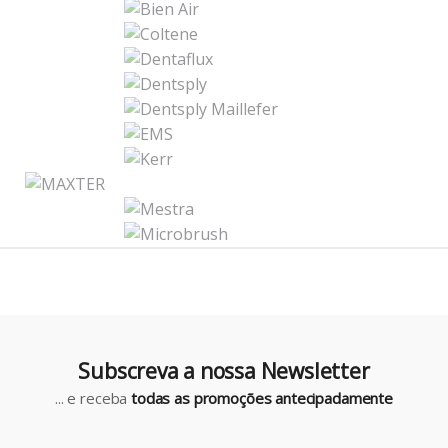
r
a
n
d
s
C
a
r
o
u
Subscreva a nossa Newsletter
s
... e receba
todas as promoções antecipadamente
e