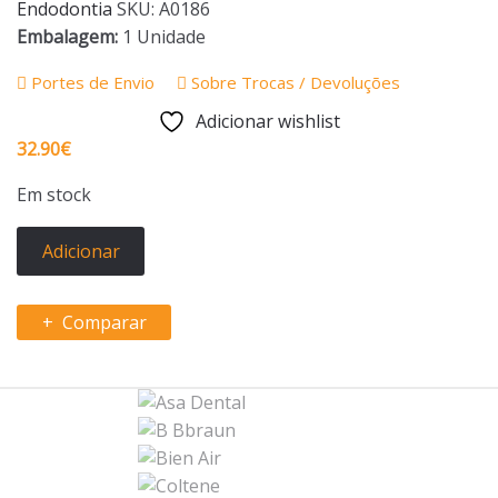
Endodontia
SKU:
A0186
Embalagem:
1 Unidade
Portes de Envio
Sobre Trocas / Devoluções
Adicionar wishlist
32.90
€
Em stock
Quantidade
Adicionar
de
Régua
Calibradora
Comparar
de
Gutta
B
-
Maillefer
r
a