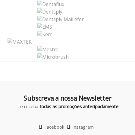
n
d
s
C
a
r
o
u
Subscreva a nossa Newsletter
s
... e receba
todas as promoções antecipadamente
e
l
Facebook
Instagram