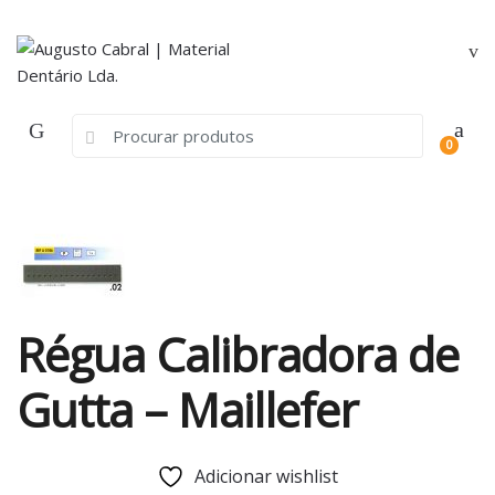
Skip
Skip
to
to
navigation
content
Search
0
for:
Régua Calibradora de
Gutta – Maillefer
Adicionar wishlist