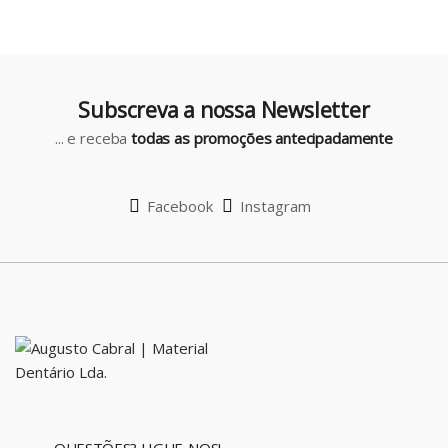
r
o
u
Subscreva a nossa Newsletter
s
... e receba
todas as promoções antecipadamente
e
l
Facebook
Instagram
QUESTÕES? LIGUE-NOS!