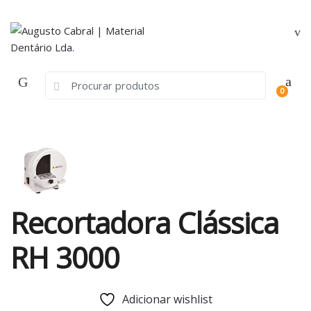
Skip
Skip
to
to
navigation
content
Search
0
for:
Recortadora Clássica
RH 3000
Adicionar wishlist