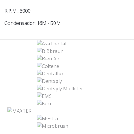
R.P.M.: 3000
Condensador: 16M 450 V
B
r
a
n
d
s
C
a