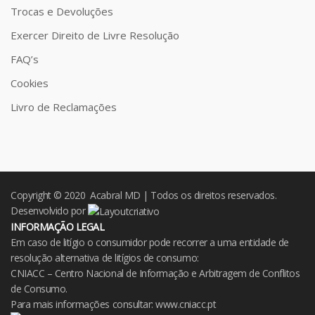
Trocas e Devoluções
Exercer Direito de Livre Resolução
FAQ’s
Cookies
Livro de Reclamações
Copyright © 2020 Acabral MD | Todos os direitos reservados.
Desenvolvido por
INFORMAÇÃO LEGAL
Em caso de litígio o consumidor pode recorrer a uma entidade de
resolução alternativa de litígios de consumo:
CNIACC – Centro Nacional de Informação e Arbitragem de Conflitos
de Consumo.
Para mais informações consultar:
www.cniacc.pt