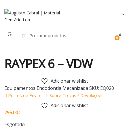
Skip
Skip
to
to
navigation
content
Search
0
for:
RAYPEX 6 – VDW
Adicionar wishlist
Equipamentos Endodontia Mecanizada
SKU:
EQ020
Portes de Envio
Sobre Trocas / Devoluções
Adicionar wishlist
795.00
€
Esgotado