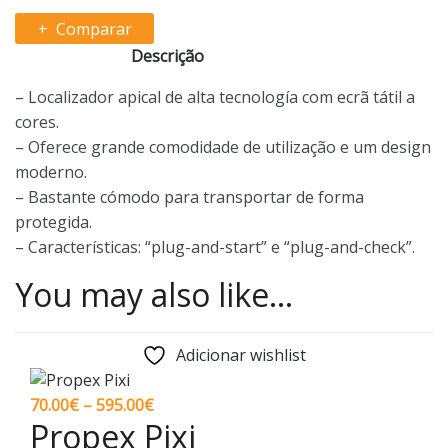
Comparar
Descrição
– Localizador apical de alta tecnología com ecrã tátil a
cores.
– Oferece grande comodidade de utilização e um design
moderno.
– Bastante cómodo para transportar de forma
protegida.
– Características: “plug-and-start” e “plug-and-check”.
You may also like…
Adicionar wishlist
Price
70.00
€
–
595.00
€
Propex Pixi
range: