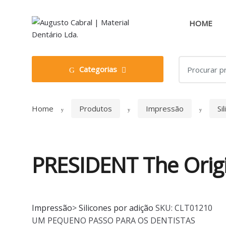
Skip
Skip
to
to
HOME
navigation
content
Search
Categorias
for:
Home
Produtos
Impressão
Si
PRESIDENT The Origi
Impressão
>
Silicones por adição
SKU:
CLT01210
UM PEQUENO PASSO PARA OS DENTISTAS