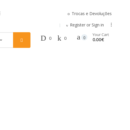
Trocas e Devoluções
.
Register or Sign in
...
Your Cart
0
0
0
0.00€