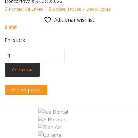
Descartáveis
SKU:
DC026
Portes de Envio
Sobre Trocas / Devoluções
Adicionar wishlist
6.95
€
Em stock
Quantidade
de
PORTA-
Adicionar
BABETES
Comparar
B
r
a