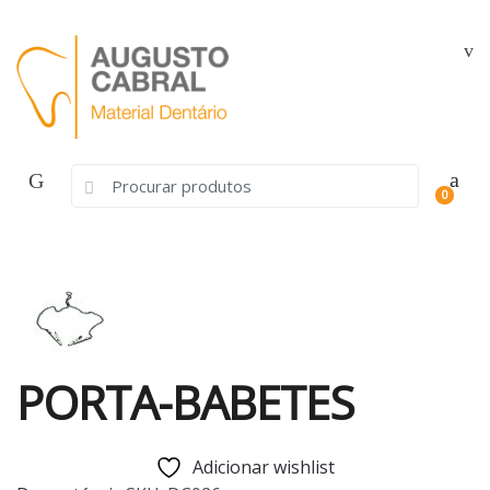
Skip
Skip
to
to
navigation
content
Search
0
for:
PORTA-BABETES
Adicionar wishlist