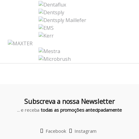
n
d
s
C
a
r
o
u
Subscreva a nossa Newsletter
s
... e receba
todas as promoções antecipadamente
e
l
Facebook
Instagram