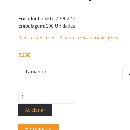
Endodontia
SKU:
ZPP0277
Embalagem:
200 Unidades
Portes de Envio
Sobre Trocas / Devoluções
7.25
€
Tamanho:
Quantidade
de
Pontas
Adicionar
de
Papel
Comparar
-