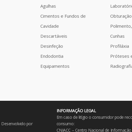
Agulhas
Laboratóri
Cimentos e Fundos de
Obturação
Cavidade
Polimento,
Descartáveis
Cunhas
Desinfeção
Profiláxia
Endodontia
Próteses 
Equipamentos
Radiografi
INFORMAÇÃO LEGAL
Em caso de litígio o consumidor pode recor
 Desenvolvido por
consumo:
CNIACC – Centro Nacional de Informação 