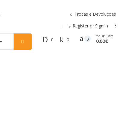
Trocas e Devoluções
.
Register or Sign in
...
Your Cart
0
0
0
0.00€