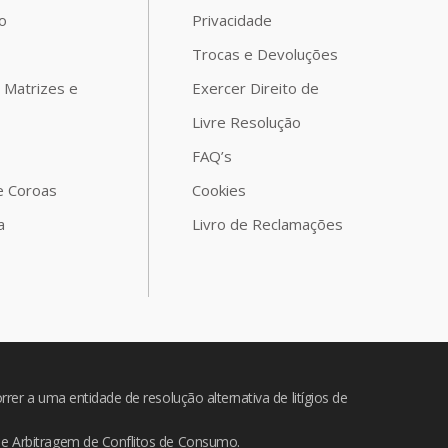
o
Privacidade
Trocas e Devoluções
 Matrizes e
Exercer Direito de
Livre Resolução
FAQ’s
e Coroas
Cookies
a
Livro de Reclamações
rer a uma entidade de resolução alternativa de litígios de
e Arbitragem de Conflitos de Consumo.