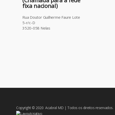
(Chamada para a rede
fixa nacional)
Rua Doutor Guilherme Faure Lote
5-r/c-D
3520-058 Nelas
Copyright © 2020 Acabral MD | Todos os direitos reservados.