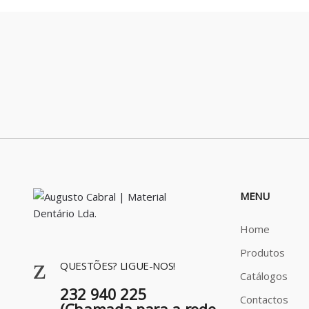
o
u
s
e
l
MENU
Home
Produtos
QUESTÕES? LIGUE-NOS!
Catálogos
232 940 225
Contactos