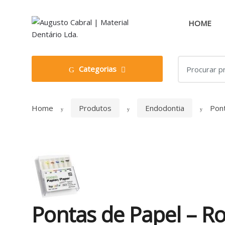
Skip
Skip
to
to
HOME
navigation
content
Search
Categorias
for:
Home
Produtos
Endodontia
Pon
Pontas de Papel – R