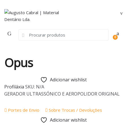
Skip
Skip
to
to
navigation
content
Search
0
for:
Opus
Adicionar wishlist
Profiláxia
SKU:
N/A
GERADOR ULTRASSÓNICO E AEROPOLIDOR ORIGINAL
Portes de Envio
Sobre Trocas / Devoluções
Adicionar wishlist