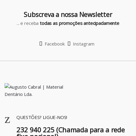
u
Subscreva a nossa Newsletter
s
... e receba
todas as promoções antecipadamente
e
l
Facebook
Instagram
QUESTÕES? LIGUE-NOS!
232 940 225 (Chamada para a rede