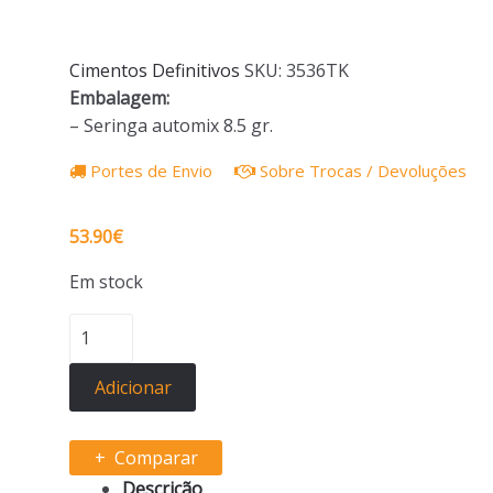
Cimentos Definitivos
SKU:
3536TK
Embalagem:
– Seringa automix 8.5 gr.
Portes de Envio
Sobre Trocas / Devoluções
53.90
€
Em stock
Quantidade
de
KETAC
Adicionar
CEM
PLUS
Comparar
AUTOMIX
Descrição