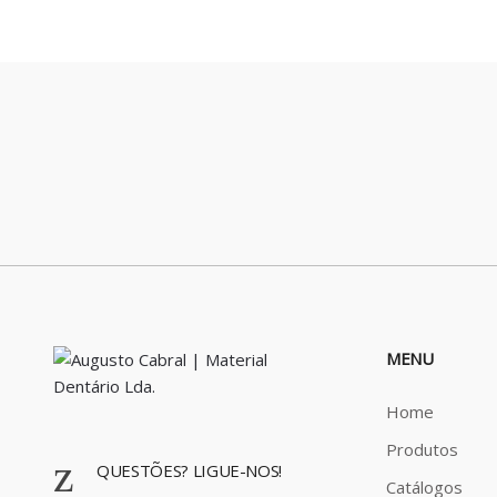
r
o
u
s
e
l
MENU
Home
Produtos
QUESTÕES? LIGUE-NOS!
Catálogos