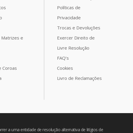
tos
Políticas de
o
Privacidade
Trocas e Devoluções
 Matrizes e
Exercer Direito de
Livre Resolução
FAQ’s
e Coroas
Cookies
a
Livro de Reclamações
rer a uma entidade de resolução alternativa de litígios de