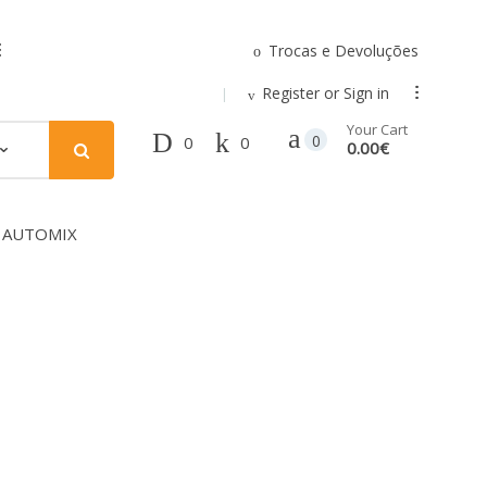
Trocas e Devoluções
.
Register or Sign in
...
Your Cart
0
0
0
0.00€
 AUTOMIX