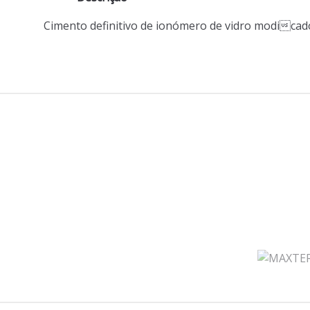
Cimento definitivo de ionómero de vidro modicad
B
r
a
n
d
s
C
a