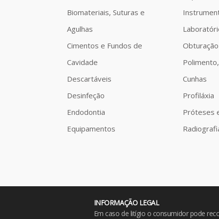
Biomateriais, Suturas e
Instrumen
Agulhas
Laboratóri
Cimentos e Fundos de
Obturação
Cavidade
Polimento,
Descartáveis
Cunhas
Desinfeção
Profiláxia
Endodontia
Próteses 
Equipamentos
Radiografi
INFORMAÇÃO LEGAL
Em caso de litígio o consumidor pode recor