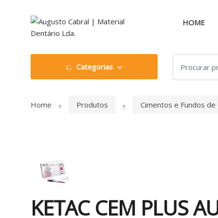
Skip
Skip
to
to
HOME
navigation
content
Search
Categorias
for:
Home
Produtos
Cimentos e Fundos de
KETAC CEM PLUS A