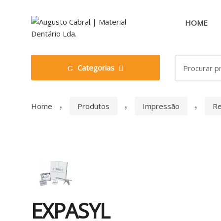
Skip
Skip
to
to
HOME
navigation
content
Search
Categorias
for:
Home
Produtos
Impressão
Re
EXPASYL