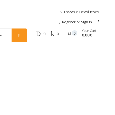
Trocas e Devoluções
.
Register or Sign in
...
Your Cart
0
0
0
0.00€