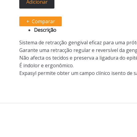
Adicionar
Comparar
Descrição
Sistema de retracção gengival eficaz para uma próte
Garante uma retracção regular e reversível da geng
Não afecta os tecidos e preserva a ligadura do epité
É indolor e ergonômico.
Expasyl permite obter um campo clínico isento de 
B
r
a