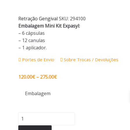
Retração Gengival
SKU:
294100
Embalagem Mini Kit Expasyl:
– 6 cápsulas
– 12 canulas
– 1 aplicador.
Portes de Envio
Sobre Trocas / Devoluções
Price
120.00
€
–
275.00
€
range:
120.00€
Embalagem
through
275.00€
Quantidade
de
EXPASYL