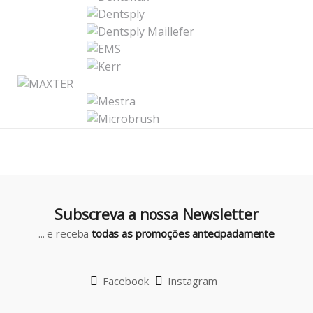
n
d
s
C
a
r
o
u
Subscreva a nossa Newsletter
s
... e receba
todas as promoções antecipadamente
e
l
Facebook
Instagram