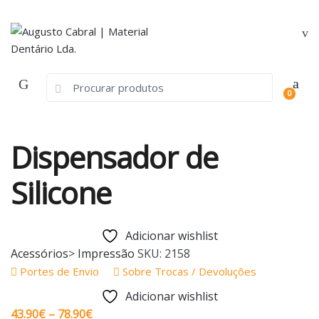
Skip
Skip
to
to
navigation
content
Search
0
for:
Dispensador de
Silicone
Adicionar wishlist
Acessórios
>
Impressão
SKU:
2158
Portes de Envio
Sobre Trocas / Devoluções
Adicionar wishlist
Price
43.90
€
–
78.90
€