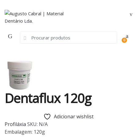
Skip
Skip
to
to
navigation
content
Search
0
for:
Dentaflux 120g
Adicionar wishlist
Profiláxia
SKU:
N/A
Embalagem: 120g