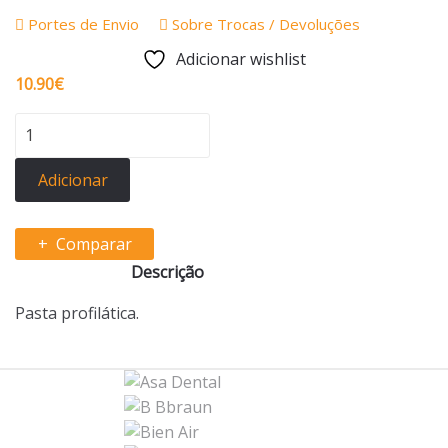
Portes de Envio
Sobre Trocas / Devoluções
Adicionar wishlist
10.90
€
Quantidade
de
Dentaflux
Adicionar
120g
Comparar
Descrição
Pasta profilática.
B
r