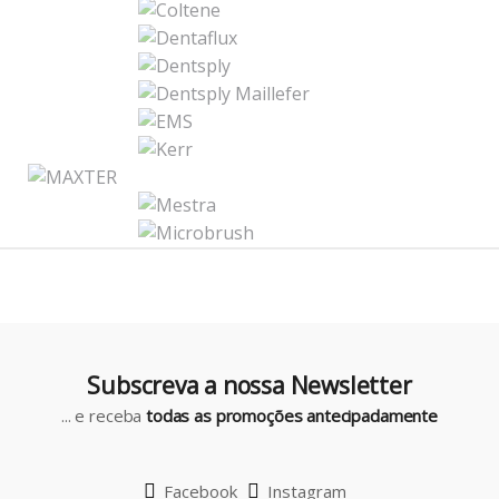
a
n
d
s
C
a
r
o
u
Subscreva a nossa Newsletter
s
... e receba
todas as promoções antecipadamente
e
l
Facebook
Instagram