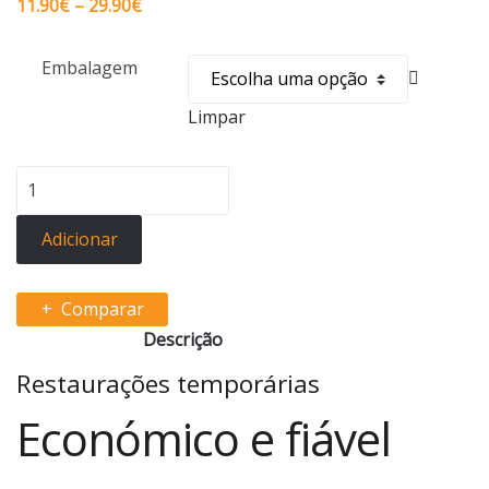
Price
11.90
€
–
29.90
€
range:
11.90€
Embalagem
through
29.90€
Limpar
Quantidade
de
Coltosol
Adicionar
F
Comparar
Descrição
Restaurações temporárias
Económico e fiável