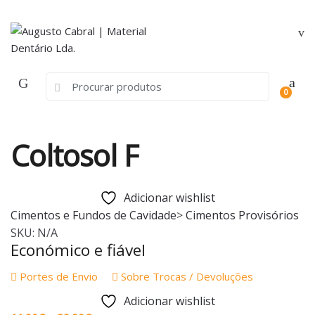
Skip
Skip
to
to
navigation
content
Search
0
for:
Coltosol F
Adicionar wishlist
Cimentos e Fundos de Cavidade
>
Cimentos Provisórios
SKU:
N/A
Económico e fiável
Portes de Envio
Sobre Trocas / Devoluções
Adicionar wishlist