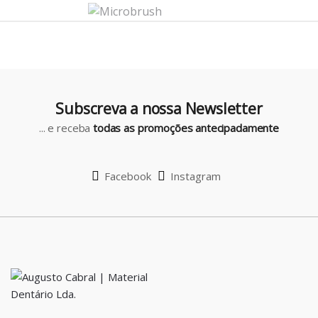
a
r
o
u
Subscreva a nossa Newsletter
s
... e receba
todas as promoções antecipadamente
e
l
Facebook
Instagram