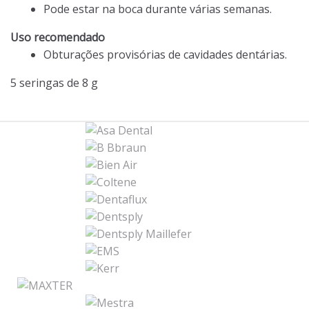
Pode estar na boca durante várias semanas.
Uso recomendado
Obturações provisórias de cavidades dentárias.
5 seringas de 8 g
B
r
a
n
d
s
C