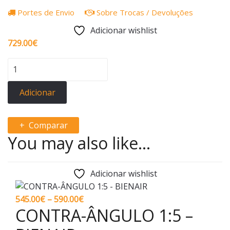
Portes de Envio
Sobre Trocas / Devoluções
Adicionar wishlist
729.00
€
Quantidade
de
CA
Adicionar
10:1
L
Comparar
You may also like…
Adicionar wishlist
Price
545.00
€
–
590.00
€
CONTRA-ÂNGULO 1:5 –
range:
545.00€