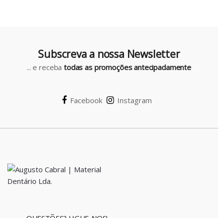
r
o
u
Subscreva a nossa Newsletter
s
... e receba
todas as promoções antecipadamente
e
l
Facebook
Instagram