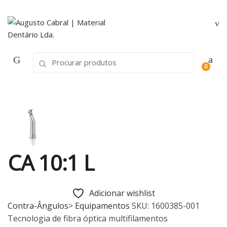
Skip
Skip
to
to
navigation
content
Search
0
for:
CA 10:1 L
Adicionar wishlist
Contra-Ângulos
>
Equipamentos
SKU:
1600385-001
Tecnologia de fibra óptica multifilamentos