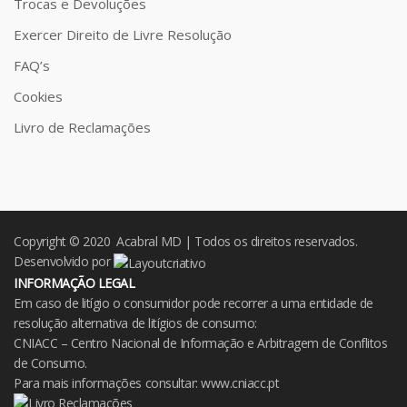
Trocas e Devoluções
Exercer Direito de Livre Resolução
FAQ’s
Cookies
Livro de Reclamações
Copyright © 2020 Acabral MD | Todos os direitos reservados.
Desenvolvido por
INFORMAÇÃO LEGAL
Em caso de litígio o consumidor pode recorrer a uma entidade de
resolução alternativa de litígios de consumo:
CNIACC – Centro Nacional de Informação e Arbitragem de Conflitos
de Consumo.
Para mais informações consultar:
www.cniacc.pt