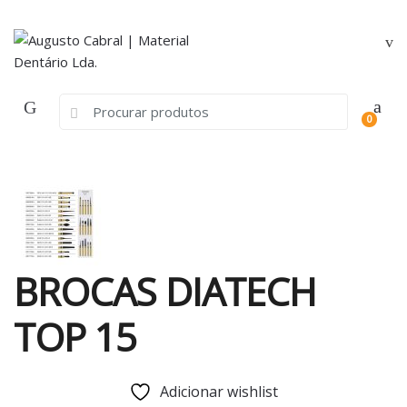
Skip
Skip
to
to
navigation
content
Search
0
for:
BROCAS DIATECH
TOP 15
Adicionar wishlist