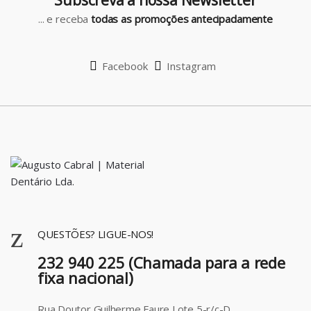
s
... e receba
todas as promoções antecipadamente
e
l
Facebook
Instagram
QUESTÕES? LIGUE-NOS!
232 940 225 (Chamada para a rede
fixa nacional)
Rua Doutor Guilherme Faure Lote 5-r/c-D