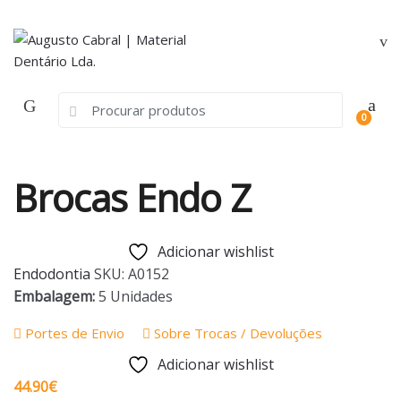
Skip
Skip
to
to
navigation
content
Search
0
for:
Brocas Endo Z
Adicionar wishlist
Endodontia
SKU:
A0152
Embalagem:
5 Unidades
Portes de Envio
Sobre Trocas / Devoluções
Adicionar wishlist
44.90
€