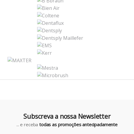
r
a
n
d
s
C
a
r
o
u
Subscreva a nossa Newsletter
s
... e receba
todas as promoções antecipadamente
e