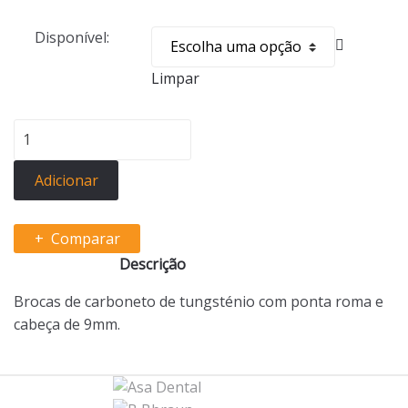
Disponível:
Limpar
Quantidade
de
Brocas
Adicionar
Endo
Z
Comparar
Descrição
Brocas de carboneto de tungsténio com ponta roma e
cabeça de 9mm.
B