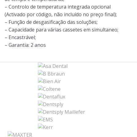
– Controlo de temperatura integrada opcional
(Activado por código, não incluído no preço final);
– Função de desgasificação das soluções;
– Capacidade para várias cassetes em simultaneo;
– Encastrável;
– Garantia: 2 anos
B
r
a
n
d
s