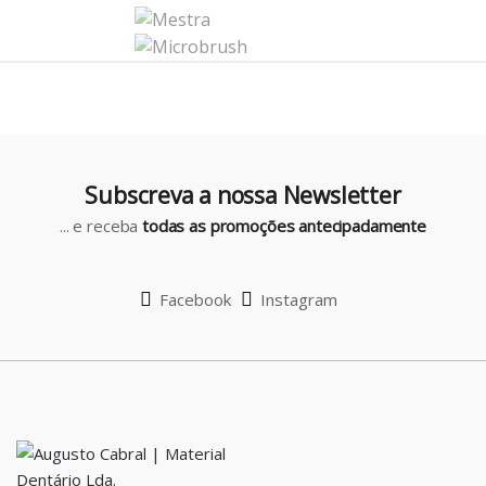
C
a
r
o
u
Subscreva a nossa Newsletter
s
... e receba
todas as promoções antecipadamente
e
l
Facebook
Instagram