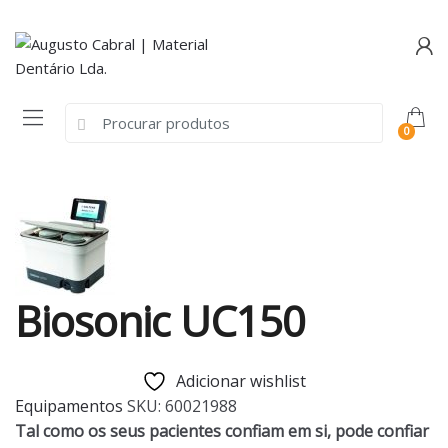
Skip
Skip
to
to
navigation
content
Search
0
for:
Biosonic UC150
Adicionar wishlist
Equipamentos
SKU:
60021988
Tal como os seus pacientes confiam em si, pode confiar