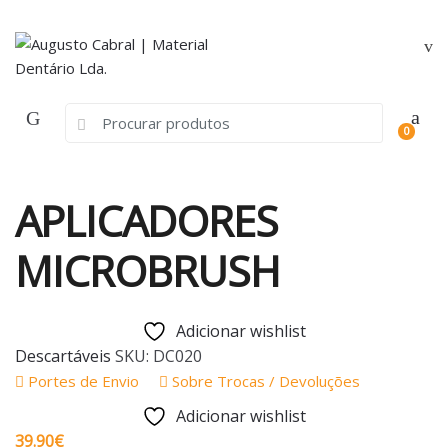
Skip
Skip
to
to
navigation
content
Search
0
for:
APLICADORES
MICROBRUSH
Adicionar wishlist
Descartáveis
SKU:
DC020
Portes de Envio
Sobre Trocas / Devoluções
Adicionar wishlist
39.90
€