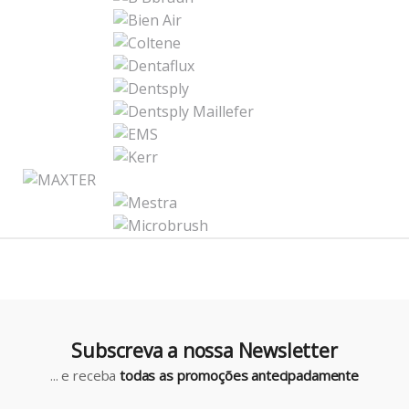
r
a
n
d
s
C
a
r
o
u
Subscreva a nossa Newsletter
s
... e receba
todas as promoções antecipadamente
e