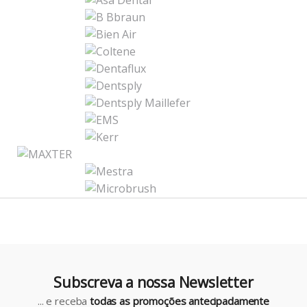
B
r
a
n
d
s
C
a
r
o
u
Subscreva a nossa Newsletter
s
... e receba
todas as promoções antecipadamente