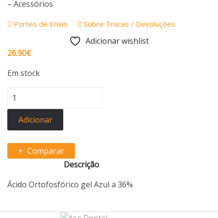
– Acessórios
Portes de Envio
Sobre Trocas / Devoluções
Adicionar wishlist
26.90
€
Em stock
Quantidade
de
Ácido
Adicionar
Jumbo
CERKAMED
Comparar
36%
Descrição
Ácido Ortofosfórico gel Azul a 36%