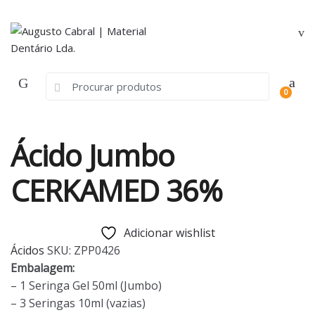
Skip
Skip
to
to
navigation
content
Search
0
for:
Ácido Jumbo
CERKAMED 36%
Adicionar wishlist
Ácidos
SKU:
ZPP0426
Embalagem:
– 1 Seringa Gel 50ml (Jumbo)
– 3 Seringas 10ml (vazias)