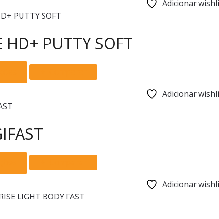
Adicionar wishli
E HD+ PUTTY SOFT
This
pções
Comparar
product
has
Adicionar wishli
multiple
variants.
The
IFAST
options
may
This
pções
Comparar
be
product
chosen
has
Adicionar wishli
on
multiple
the
variants.
product
The