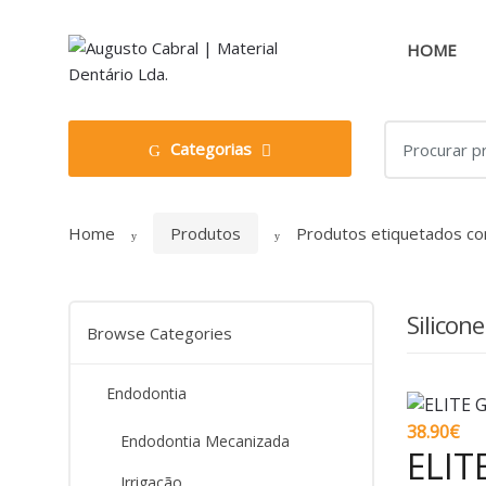
Skip
Skip
to
to
HOME
navigation
content
Search
Categorias
for:
Home
Produtos
Produtos etiquetados co
Silicon
Browse Categories
Endodontia
38.90
€
Endodontia Mecanizada
ELIT
Irrigação