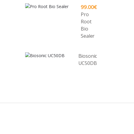
99.00
€
Pro
Root
Bio
Sealer
Biosonic
UC50DB
B
r
a