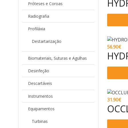
HYDR
Próteses e Coroas
Radiografia
Adicio
Profiláxia
Destartarização
56.90
€
HYD
Biomateriais, Suturas e Agulhas
Desinfeção
Adicio
Descartáveis
Instrumentos
31.90
€
OCC
Equipamentos
Turbinas
Adicio