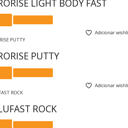
ORISE LIGHT BODY FAST
page
options
may
nar
Comparar
be
chosen
Adicionar wishli
on
the
product
RORISE PUTTY
page
nar
Comparar
Adicionar wishli
LUFAST ROCK
nar
Comparar