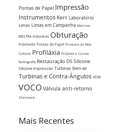
Impressão
Pontas de Papel
Instrumentos
Kerr
Laboratório
Limas em Campanha
Limas
Matrizes
Obturação
MESTRA
máscaras
Polimento
Pontas de Papel
Produtos do Mês
Profiláxia
Coltene
Próteses e Coroas
Restauração DS
Silicone
Radiografia
Turbinas Bien-air
Silicone Impressão
Turbinas e Contra-Ângulos
VDW
VOCO
Válvula anti-retorno
Zhermack
Mais Recentes