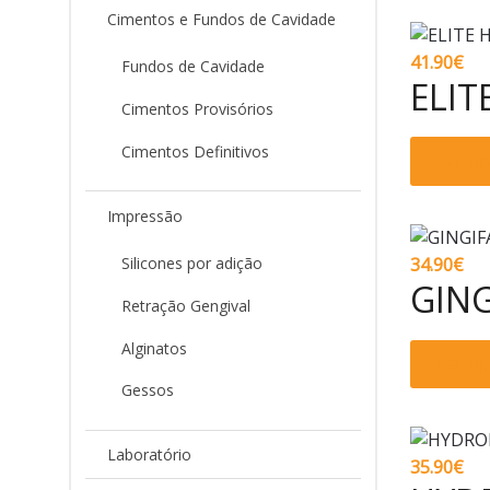
Cimentos e Fundos de Cavidade
41.90
€
Fundos de Cavidade
ELIT
Cimentos Provisórios
Cimentos Definitivos
Ver o
Impressão
Silicones por adição
34.90
€
GING
Retração Gengival
Alginatos
Ver o
Gessos
Laboratório
35.90
€