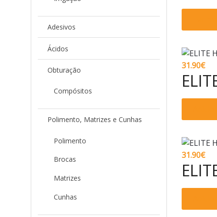
Ler ma
Adesivos
Ácidos
31.90
€
Obturação
ELIT
Compósitos
Adicio
Polimento, Matrizes e Cunhas
Polimento
31.90
€
Brocas
ELIT
Matrizes
Cunhas
Adicio