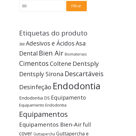
Filtrar
Etiquetas do produto
Adesivos e Ácidos
Asa
3M
Bien Air
Dental
Biomateriais
Cimentos
Dentsply
Coltene
Descartáveis
Dentsply Sirona
Endodontia
Desinfeção
Equipamento
Endodontia DS
Equipamento Endodontia
Equipamentos
Equipamentos Bien-Air
full
cover
Guttapercha e
Guttapercha