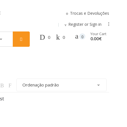
Trocas e Devoluções
.
Register or Sign in
...
Your Cart
0
0
0
0.00€
st