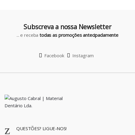
o
u
Subscreva a nossa Newsletter
s
... e receba
todas as promoções antecipadamente
e
l
Facebook
Instagram
QUESTÕES? LIGUE-NOS!