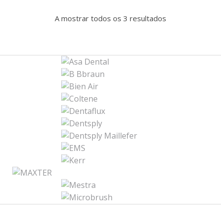
A mostrar todos os 3 resultados
B
r
a
n
d
s
C
a
r