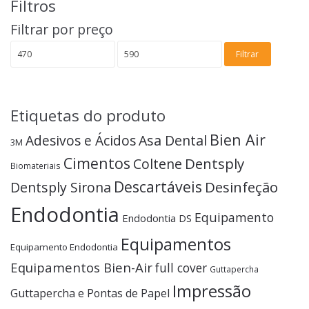
Filtros
Filtrar por preço
Preço
Preço
Filtrar
mínimo
máximo
Etiquetas do produto
Bien Air
Adesivos e Ácidos
Asa Dental
3M
Cimentos
Dentsply
Coltene
Biomateriais
Descartáveis
Desinfeção
Dentsply Sirona
Endodontia
Equipamento
Endodontia DS
Equipamentos
Equipamento Endodontia
Equipamentos Bien-Air
full cover
Guttapercha
Impressão
Guttapercha e Pontas de Papel