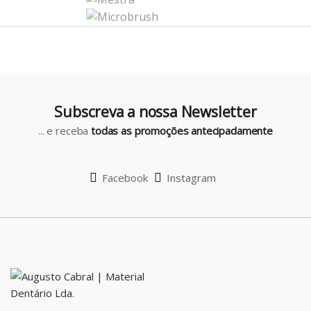
a
r
o
u
Subscreva a nossa Newsletter
s
... e receba
todas as promoções antecipadamente
e
l
Facebook
Instagram