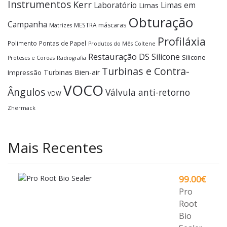
Instrumentos
Kerr
Laboratório
Limas em
Limas
Obturação
Campanha
MESTRA
máscaras
Matrizes
Profiláxia
Polimento
Pontas de Papel
Produtos do Mês Coltene
Restauração DS
Silicone
Silicone
Próteses e Coroas
Radiografia
Turbinas e Contra-
Turbinas Bien-air
Impressão
VOCO
Ângulos
Válvula anti-retorno
VDW
Zhermack
Mais Recentes
99.00
€
Pro
Root
Bio