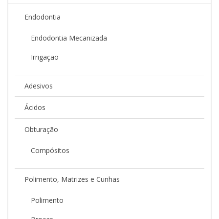
be
chosen
Endodontia
on
the
Endodontia Mecanizada
product
Irrigação
page
Adesivos
Ácidos
Obturação
Compósitos
Polimento, Matrizes e Cunhas
Polimento