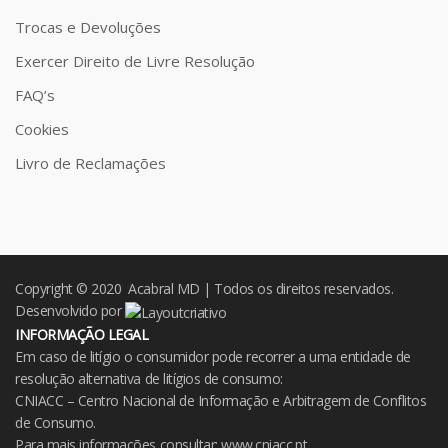
Trocas e Devoluções
Exercer Direito de Livre Resolução
FAQ’s
Cookies
Livro de Reclamações
Copyright © 2020 Acabral MD | Todos os direitos reservados.
Desenvolvido por
INFORMAÇÃO LEGAL
Em caso de litígio o consumidor pode recorrer a uma entidade de
resolução alternativa de litígios de consumo:
CNIACC – Centro Nacional de Informação e Arbitragem de Conflitos
de Consumo.
Para mais informações consultar:
www.cniacc.pt