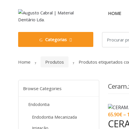
Skip
Skip
to
to
HOME
navigation
content
Search
Categorias
for:
Home
Produtos
Produtos etiquetados c
Ceram.
Browse Categories
Endodontia
65.90
€
–
Endodontia Mecanizada
CERA
Irrigação