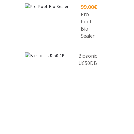
99.00
€
Pro
Root
Bio
Sealer
Biosonic
UC50DB
B
r
a