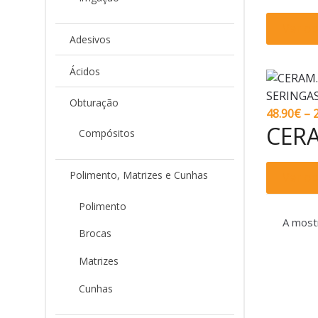
Ver o
Adesivos
Ácidos
Obturação
48.90
€
–
CERA
Compósitos
Polimento, Matrizes e Cunhas
Ver o
Polimento
A most
Brocas
Matrizes
Cunhas