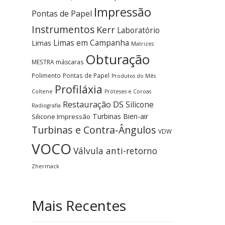
Impressão
Pontas de Papel
Instrumentos
Kerr
Laboratório
Limas em Campanha
Limas
Matrizes
Obturação
MESTRA
máscaras
Polimento
Pontas de Papel
Produtos do Mês
Profiláxia
Coltene
Próteses e Coroas
Restauração DS
Silicone
Radiografia
Turbinas Bien-air
Silicone Impressão
Turbinas e Contra-Ângulos
VDW
VOCO
Válvula anti-retorno
Zhermack
Mais Recentes