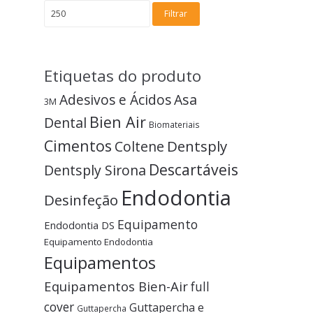
Filtrar
Etiquetas do produto
Adesivos e Ácidos
Asa
3M
Bien Air
Dental
Biomateriais
Cimentos
Dentsply
Coltene
Descartáveis
Dentsply Sirona
Endodontia
Desinfeção
Equipamento
Endodontia DS
Equipamento Endodontia
Equipamentos
Equipamentos Bien-Air
full
cover
Guttapercha e
Guttapercha