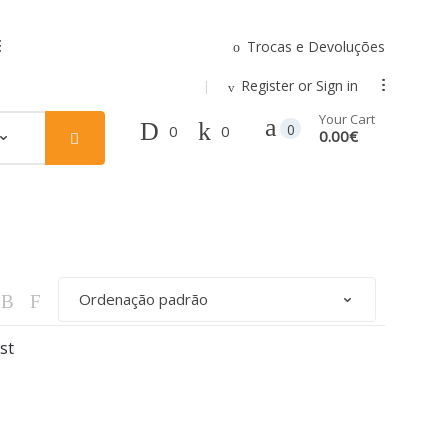
Trocas e Devoluções
.
Register or Sign in
...
Your Cart
0
0
0
0.00€
st