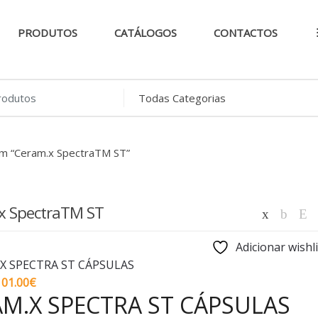
PRODUTOS
CATÁLOGOS
CONTACTOS
..
om “Ceram.x SpectraTM ST”
x SpectraTM ST
Adicionar wishli
Price
101.00
€
M.X SPECTRA ST CÁPSULAS
range:
65.90€