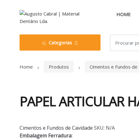
Skip
Skip
to
to
HOME
navigation
content
Search
Categorias
for:
Home
Produtos
Cimentos e Fundos de
PAPEL ARTICULAR 
Cimentos e Fundos de Cavidade
SKU:
N/A
Embalagem Ferradura: