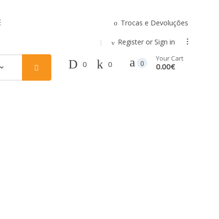
Trocas e Devoluções
.
Register or Sign in
...
Your Cart
0
0
0
0.00€