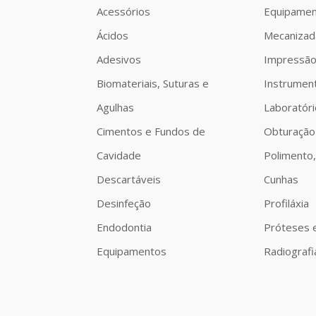
Acessórios
Equipamen
Ácidos
Mecanizad
Adesivos
Impressã
Biomateriais, Suturas e
Instrumen
Agulhas
Laboratóri
Cimentos e Fundos de
Obturação
Cavidade
Polimento,
Descartáveis
Cunhas
Desinfeção
Profiláxia
Endodontia
Próteses 
Equipamentos
Radiografi