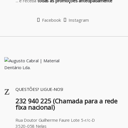
... e receba
todas as promoções antecipadamente
e
l
Facebook
Instagram
QUESTÕES? LIGUE-NOS!
232 940 225 (Chamada para a rede
fixa nacional)
Rua Doutor Guilherme Faure Lote 5-r/c-D
3520-058 Nelas