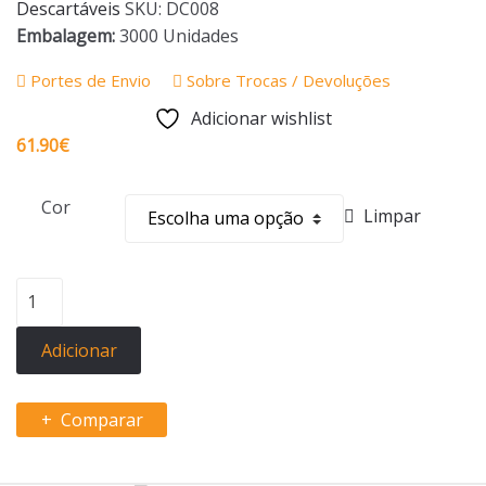
Descartáveis
SKU:
DC008
Embalagem:
3000 Unidades
Portes de Envio
Sobre Trocas / Devoluções
Adicionar wishlist
61.90
€
Cor
Limpar
Quantidade
de
COPOS
Adicionar
PLÁSTICOS
EURONDA
Comparar