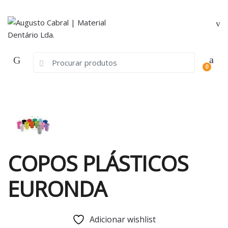
Skip
Skip
to
to
navigation
content
Search
0
for:
COPOS PLÁSTICOS
EURONDA
Adicionar wishlist